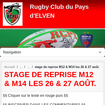
Panneau de gestion des cookies
Rugby Club du Pays
d'ELVEN
Accueil
stage de reprise M12 & M14 les 26 & 27 août.
STAGE DE REPRISE M12
& M14 LES 26 & 27 AOÛT.
§§ Cliquer sur le texte en rouge puis §§
§§ INSCRIVER DANS LES COMMENTAIRES §§