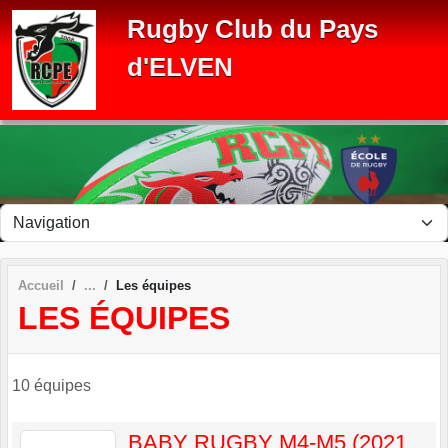
Panneau de gestion des cookies
Rugby Club du Pays
d'ELVEN
Accueil
Les équipes
LES ÉQUIPES
10 équipes
BABY RUGBY M4-M5 (2021