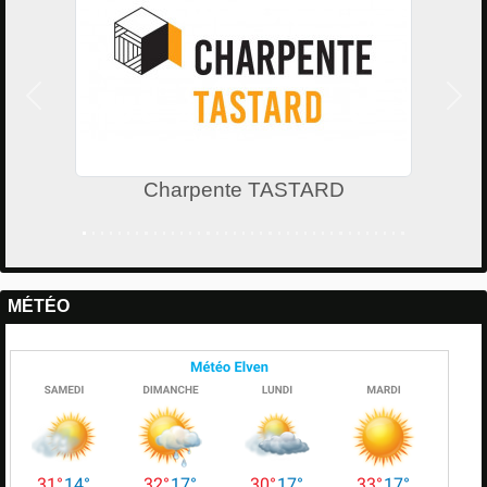
Précedent
Suiv
Charpente TASTARD
MÉTÉO